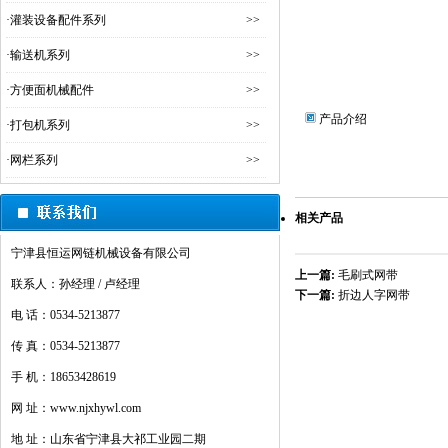
·
灌装设备配件系列
>>
·
输送机系列
>>
·
方便面机械配件
>>
产品介绍
·
打包机系列
>>
·
网栏系列
>>
相关产品
宁津县恒运网链机械设备有限公司
上一篇:
毛刷式网带
联系人：孙经理 / 卢经理
下一篇:
折边人字网带
电 话：0534-5213877
传 真：0534-5213877
手 机：18653428619
网 址：www.njxhywl.com
地 址：山东省宁津县大祁工业园二期